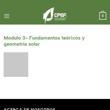
Saltar
al
contenido
0
Modulo 3- Fundamentos teóricos y
geometría solar
ACERCA DE NOSOTROS