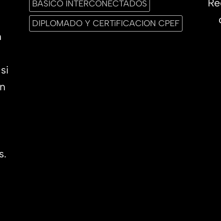
Re
BASICO INTERCONECTADOS
DIPLOMADO Y CERTiFICACION CPEF
n
si
en
s.