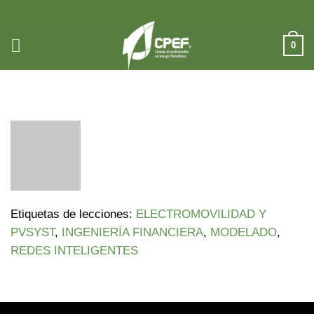
Saltar
al
contenido
0
13/05/2024 DAVID RANGEL
Etiquetas de lecciones:
ELECTROMOVILIDAD Y
PVSYST
,
INGENIERÍA FINANCIERA
,
MODELADO
,
REDES INTELIGENTES