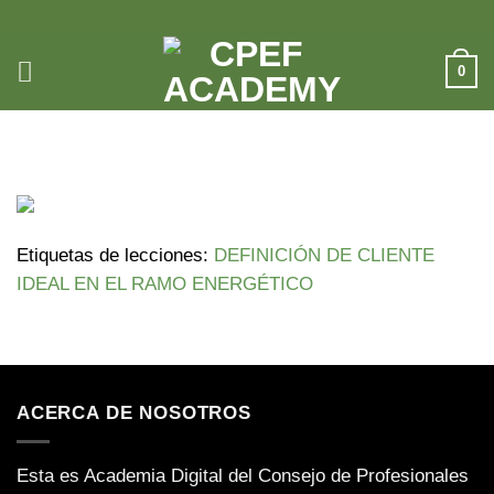
Saltar
al
contenido
0
18/06/24 ISA MANTILLA
Etiquetas de lecciones:
DEFINICIÓN DE CLIENTE
IDEAL EN EL RAMO ENERGÉTICO
ACERCA DE NOSOTROS
Esta es Academia Digital del Consejo de Profesionales