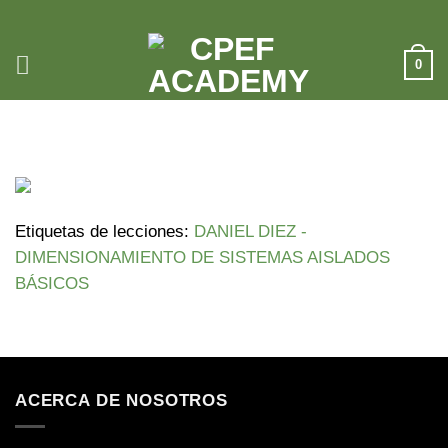
Saltar
al
contenido
0
25 7 25 RODRIGO AGUIRRE
Etiquetas de lecciones:
DANIEL DIEZ -
DIMENSIONAMIENTO DE SISTEMAS AISLADOS
BÁSICOS
ACERCA DE NOSOTROS