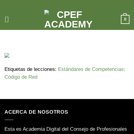
Saltar
al
contenido
0
3/01/2024 RODOLFO ALVARADO
Etiquetas de lecciones:
Estándares de Competencias;
Código de Red
ACERCA DE NOSOTROS
Esta es Academia Digital del Consejo de Profesionales