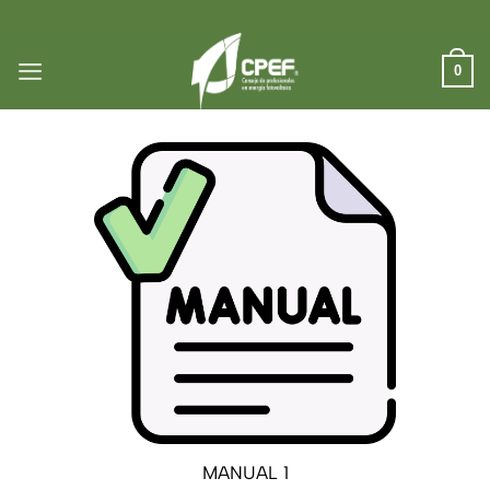
Saltar
al
contenido
0
MANUAL 1